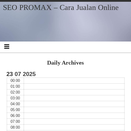
Skip
Skip
Skip
SEO PROMAX – Cara Jualan Online
to
to
to
content
BLOCK-
BLOCK-
2
3
Daily Archives
23
07
2025
00:00
01:00
02:00
03:00
04:00
05:00
06:00
07:00
08:00