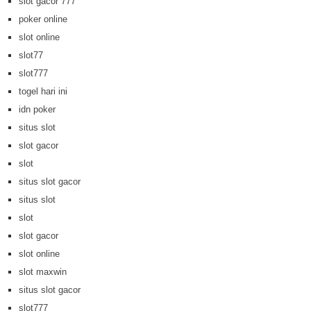
slot gacor 777
poker online
slot online
slot77
slot777
togel hari ini
idn poker
situs slot
slot gacor
slot
situs slot gacor
situs slot
slot
slot gacor
slot online
slot maxwin
situs slot gacor
slot777