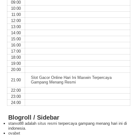
09:00
10:00
11:00
12:00
13:00
14:00
15:00
16:00
17:00
18:00
19:00
20:00
Slot Gacor Online Hari Ini Maxwin Terpercaya
21:00
Gampang Menang Resmi
22:00
23:00
24:00
Blogroll / Sidebar
starxo88 adalah
situs resmi
terpercaya gampang menang hari ini di
indonesia.
ovabet