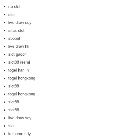
rtp slot
slot
live draw sdy
situs slot
sbobet
live draw hk
slot gacor
slot88 resmi
togel hari ini
togel hongkong
slot88
togel hongkong
slot88
slot88
live draw sdy
slot
keluaran sdy