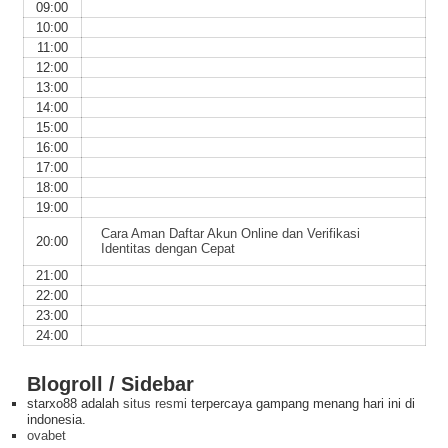
09:00
10:00
11:00
12:00
13:00
14:00
15:00
16:00
17:00
18:00
19:00
Cara Aman Daftar Akun Online dan Verifikasi
20:00
Identitas dengan Cepat
21:00
22:00
23:00
24:00
Blogroll / Sidebar
starxo88 adalah
situs resmi
terpercaya gampang menang hari ini di
indonesia.
ovabet