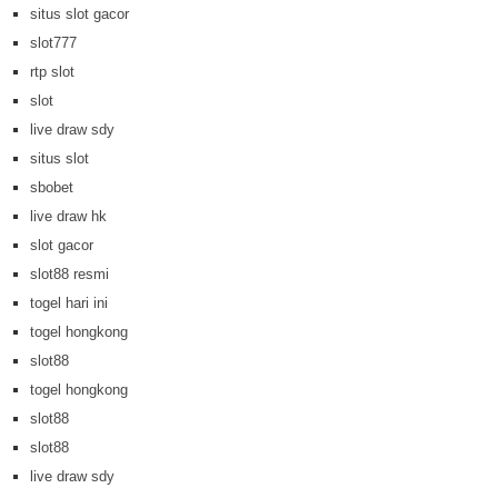
situs slot gacor
slot777
rtp slot
slot
live draw sdy
situs slot
sbobet
live draw hk
slot gacor
slot88 resmi
togel hari ini
togel hongkong
slot88
togel hongkong
slot88
slot88
live draw sdy