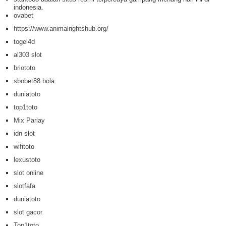
indonesia.
ovabet
https://www.animalrightshub.org/
togel4d
al303 slot
briototo
sbobet88 bola
duniatoto
top1toto
Mix Parlay
idn slot
wifitoto
lexustoto
slot online
slotfafa
duniatoto
slot gacor
Top1toto