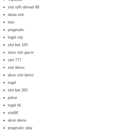
slot raffi ahmad 88
dewa slot
toto
pragmatic
togel sdy
slot bet 100
situs slot gacor
slot 777
slot demo
akun slot demo
togel
slot bet 200
poker
togel hk
slot88
akun demo
pragmatic play