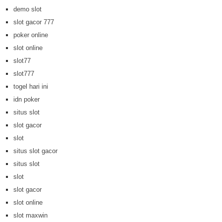
demo slot
slot gacor 777
poker online
slot online
slot77
slot777
togel hari ini
idn poker
situs slot
slot gacor
slot
situs slot gacor
situs slot
slot
slot gacor
slot online
slot maxwin