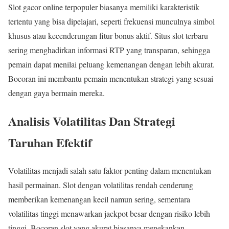
Slot gacor online terpopuler biasanya memiliki karakteristik
tertentu yang bisa dipelajari, seperti frekuensi munculnya simbol
khusus atau kecenderungan fitur bonus aktif. Situs slot terbaru
sering menghadirkan informasi RTP yang transparan, sehingga
pemain dapat menilai peluang kemenangan dengan lebih akurat.
Bocoran ini membantu pemain menentukan strategi yang sesuai
dengan gaya bermain mereka.
Analisis Volatilitas Dan Strategi
Taruhan Efektif
Volatilitas menjadi salah satu faktor penting dalam menentukan
hasil permainan. Slot dengan volatilitas rendah cenderung
memberikan kemenangan kecil namun sering, sementara
volatilitas tinggi menawarkan jackpot besar dengan risiko lebih
tinggi. Bocoran slot yang akurat biasanya menekankan