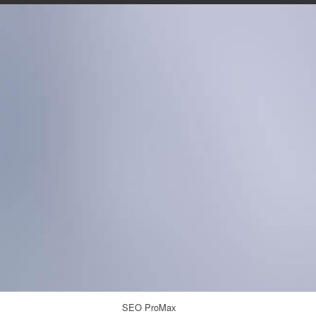
Skip
to
content
SEO ProMax