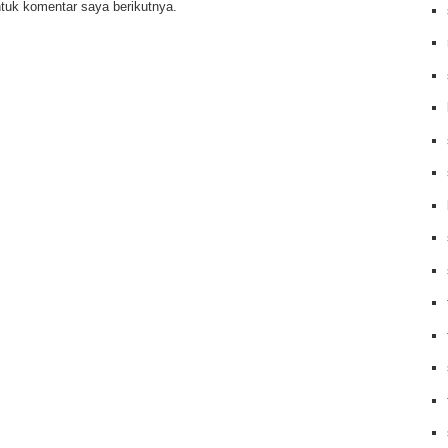
tuk komentar saya berikutnya.