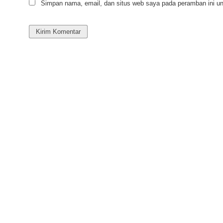
Simpan nama, email, dan situs web saya pada peramban ini un