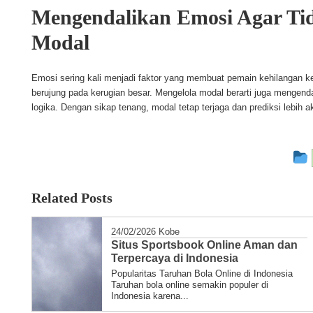
Mengendalikan Emosi Agar Ti
Modal
Emosi sering kali menjadi faktor yang membuat pemain kehilangan ke
berujung pada kerugian besar. Mengelola modal berarti juga mengend
logika. Dengan sikap tenang, modal tetap terjaga dan prediksi lebih a
Related Posts
24/02/2026
Kobe
Situs Sportsbook Online Aman dan
Terpercaya di Indonesia
Popularitas Taruhan Bola Online di Indonesia
Taruhan bola online semakin populer di
Indonesia karena...