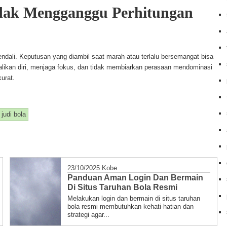
dak Mengganggu Perhitungan
ndali. Keputusan yang diambil saat marah atau terlalu bersemangat bisa
alikan diri, menjaga fokus, dan tidak membiarkan perasaan mendominasi
kurat.
This
judi bola
entry
was
posted
23/10/2025
Kobe
in
Panduan Aman Login Dan Bermain
Di Situs Taruhan Bola Resmi
Melakukan login dan bermain di situs taruhan
bola resmi membutuhkan kehati-hatian dan
strategi agar...