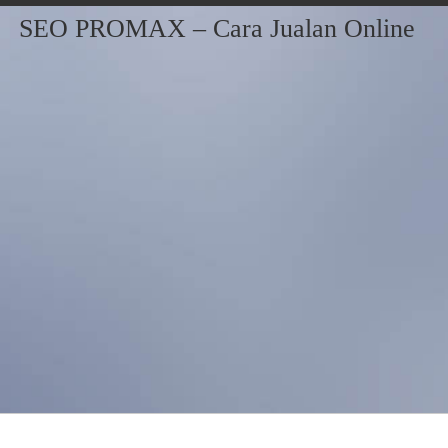
SEO PROMAX – Cara Jualan Online
Primary