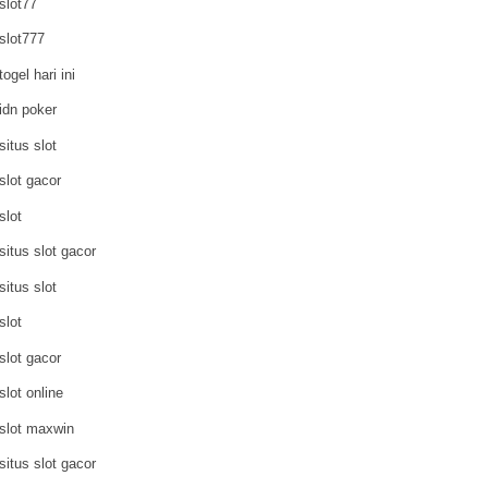
slot77
slot777
togel hari ini
idn poker
situs slot
slot gacor
slot
situs slot gacor
situs slot
slot
slot gacor
slot online
slot maxwin
situs slot gacor