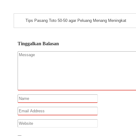
Tips Pasang Toto 50-50 agar Peluang Menang Meningkat
Tinggalkan Balasan