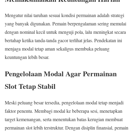
Mengatur nilai taruhan sesuai kondisi permainan adalah strategi
yang banyak digunakan. Pemain berpengalaman sering memulai
dengan nominal kecil untuk menguji pola, lalu meningkat secara
bertahap ketika tanda-tanda gacor terlihat jelas. Pendekatan ini
menjaga modal tetap aman sekaligus membuka peluang
keuntungan lebih besar.
Pengelolaan Modal Agar Permainan
Slot Tetap Stabil
Meski peluang besar tersedia, pengelolaan modal tetap menjadi
faktor penentu. Membagi modal ke beberapa sesi, menetapkan
target kemenangan, serta menentukan batas kerugian membuat
permainan slot lebih terstruktur. Dengan disiplin finansial, pemain