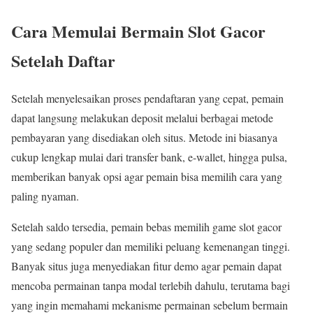
Cara Memulai Bermain Slot Gacor
Setelah Daftar
Setelah menyelesaikan proses pendaftaran yang cepat, pemain
dapat langsung melakukan deposit melalui berbagai metode
pembayaran yang disediakan oleh situs. Metode ini biasanya
cukup lengkap mulai dari transfer bank, e-wallet, hingga pulsa,
memberikan banyak opsi agar pemain bisa memilih cara yang
paling nyaman.
Setelah saldo tersedia, pemain bebas memilih game slot gacor
yang sedang populer dan memiliki peluang kemenangan tinggi.
Banyak situs juga menyediakan fitur demo agar pemain dapat
mencoba permainan tanpa modal terlebih dahulu, terutama bagi
yang ingin memahami mekanisme permainan sebelum bermain