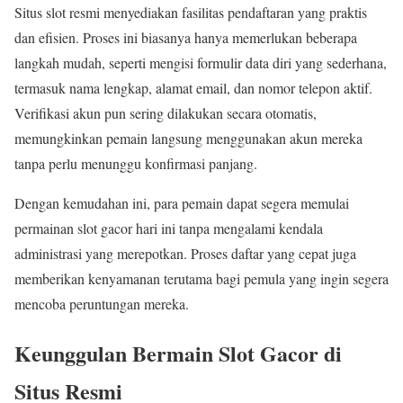
Situs slot resmi menyediakan fasilitas pendaftaran yang praktis
dan efisien. Proses ini biasanya hanya memerlukan beberapa
langkah mudah, seperti mengisi formulir data diri yang sederhana,
termasuk nama lengkap, alamat email, dan nomor telepon aktif.
Verifikasi akun pun sering dilakukan secara otomatis,
memungkinkan pemain langsung menggunakan akun mereka
tanpa perlu menunggu konfirmasi panjang.
Dengan kemudahan ini, para pemain dapat segera memulai
permainan slot gacor hari ini tanpa mengalami kendala
administrasi yang merepotkan. Proses daftar yang cepat juga
memberikan kenyamanan terutama bagi pemula yang ingin segera
mencoba peruntungan mereka.
Keunggulan Bermain Slot Gacor di
Situs Resmi