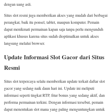
dengan uang asli.
Situs slot resmi juga memberikan akses yang mudah dari berbagai
perangkat, baik itu ponsel, tablet, maupun komputer. Pemain
dapat menikmati permainan kapan saja tanpa perlu mengunduh
aplikasi khusus karena situs sudah dioptimalkan untuk akses
langsung melalui browser.
Update Informasi Slot Gacor dari Situs
Resmi
Situs slot terpercaya selalu memberikan update terkait daftar slot
gacor yang sedang naik daun hari ini. Update ini meliputi
informasi seperti tingkat RTP, fitur bonus yang sedang aktif, dan
performa permainan terkini. Dengan informasi tersebut, pemain
dapat menentukan slot mana yang paling menguntungkan untuk