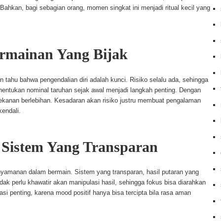
hkan, bagi sebagian orang, momen singkat ini menjadi ritual kecil yang
ermainan Yang Bijak
tahu bahwa pengendalian diri adalah kunci. Risiko selalu ada, sehingga
nentukan nominal taruhan sejak awal menjadi langkah penting. Dengan
ekanan berlebihan. Kesadaran akan risiko justru membuat pengalaman
kendali.
Sistem Yang Transparan
enyamanan dalam bermain. Sistem yang transparan, hasil putaran yang
dak perlu khawatir akan manipulasi hasil, sehingga fokus bisa diarahkan
 penting, karena mood positif hanya bisa tercipta bila rasa aman