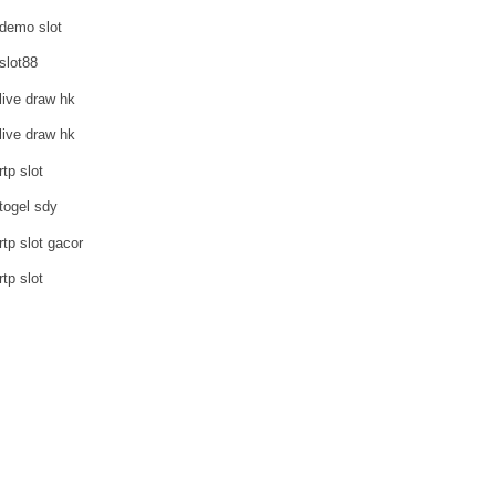
demo slot
slot88
live draw hk
live draw hk
rtp slot
togel sdy
rtp slot gacor
rtp slot