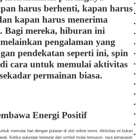
pan harus berhenti, kapan harus
 dan kapan harus menerima
 Bagi mereka, hiburan ini
, melainkan pengalaman yang
an pendekatan seperti ini, spin
di cara untuk memulai aktivitas
sekadar permainan biasa.
embawa Energi Positif
ntuk memulai hari dengan putaran di slot online resmi. Aktivitas ini bukan
al. Ketika gulungan berputar dan simbol mulai tersusun, rasa penasaran