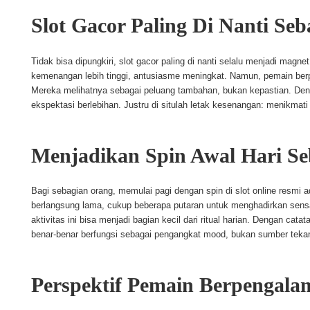
Slot Gacor Paling Di Nanti Se
Tidak bisa dipungkiri, slot gacor paling di nanti selalu menjadi magn
kemenangan lebih tinggi, antusiasme meningkat. Namun, pemain ber
Mereka melihatnya sebagai peluang tambahan, bukan kepastian. Denga
ekspektasi berlebihan. Justru di situlah letak kesenangan: menikmat
Menjadikan Spin Awal Hari Se
Bagi sebagian orang, memulai pagi dengan spin di slot online resmi a
berlangsung lama, cukup beberapa putaran untuk menghadirkan sensa
aktivitas ini bisa menjadi bagian kecil dari ritual harian. Dengan ca
benar-benar berfungsi sebagai pengangkat mood, bukan sumber teka
Perspektif Pemain Berpengala