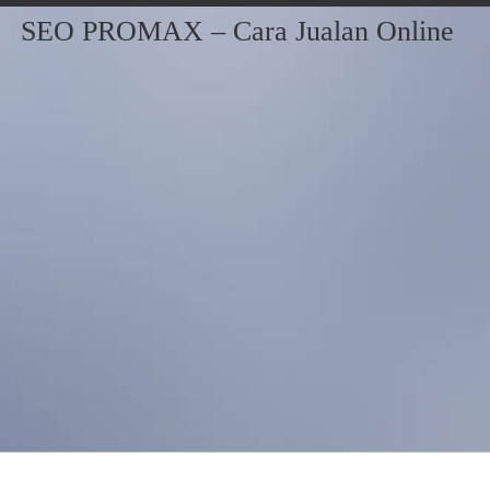
SEO PROMAX – Cara Jualan Online
Primary