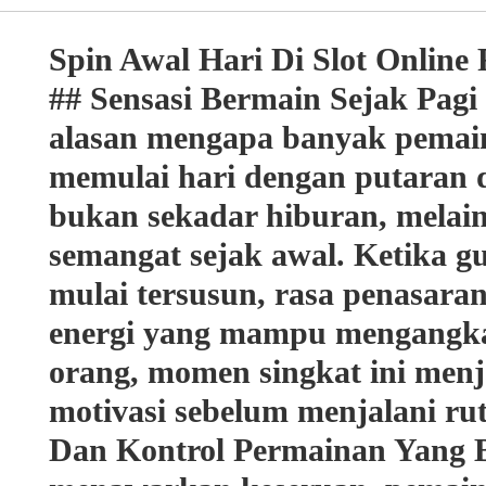
Navigation
Spin Awal Hari Di Slot Onlin
## Sensasi Bermain Sejak Pag
alasan mengapa banyak pemai
memulai hari dengan putaran di 
bukan sekadar hiburan, mela
semangat sejak awal. Ketika g
mulai tersusun, rasa penasaran
energi yang mampu mengangka
orang, momen singkat ini menj
motivasi sebelum menjalani ruti
Dan Kontrol Permainan Yang Bi