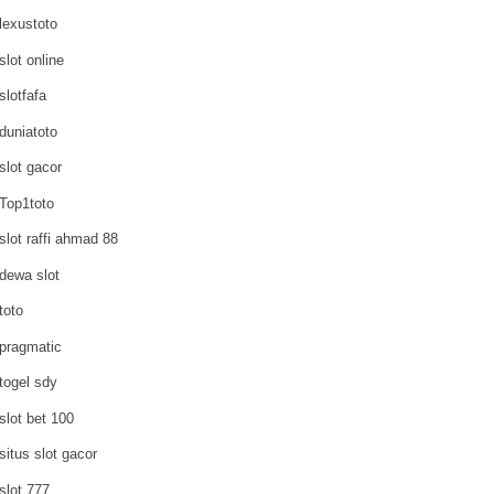
lexustoto
slot online
slotfafa
duniatoto
slot gacor
Top1toto
slot raffi ahmad 88
dewa slot
toto
pragmatic
togel sdy
slot bet 100
situs slot gacor
slot 777