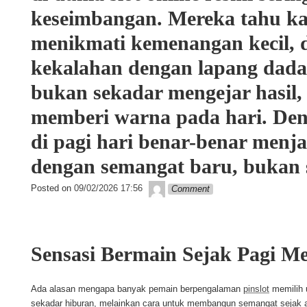
keseimbangan. Mereka tahu ka
menikmati kemenangan kecil,
kekalahan dengan lapang dada.
bukan sekadar mengejar hasil
memberi warna pada hari. Deng
di pagi hari benar-benar menja
dengan semangat baru, bukan 
Kobe
Posted on
09/02/2026 17:56
Comment
Sensasi Bermain Sejak Pagi M
Ada alasan mengapa banyak pemain berpengalaman
pinslot
memilih u
sekadar hiburan, melainkan cara untuk membangun semangat sejak aw