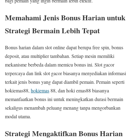
bagi pemain yang ingin bermain lebih efektif.
Memahami Jenis Bonus Harian untuk
Strategi Bermain Lebih Tepat
Bonus harian dalam slot online dapat berupa free spin, bonus
deposit, atau multiplier tambahan. Setiap mesin memiliki
mekanisme berbeda dalam memicu bonus ini. Slot gacor
terpercaya dan link slot gacor biasanya menyediakan informasi
terkait jenis bonus yang dapat diambil pemain. Pemain seperti
hokiemas88,
hokiemas
88, dan hoki emas88 biasanya
memanfaatkan bonus ini untuk meningkatkan durasi bermain
sekaligus menambah peluang menang tanpa mengorbankan
modal utama.
Strategi Mengaktifkan Bonus Harian