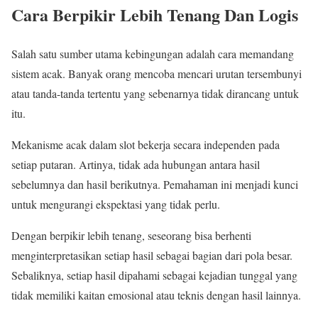
Cara Berpikir Lebih Tenang Dan Logis
Salah satu sumber utama kebingungan adalah cara memandang
sistem acak. Banyak orang mencoba mencari urutan tersembunyi
atau tanda-tanda tertentu yang sebenarnya tidak dirancang untuk
itu.
Mekanisme acak dalam slot bekerja secara independen pada
setiap putaran. Artinya, tidak ada hubungan antara hasil
sebelumnya dan hasil berikutnya. Pemahaman ini menjadi kunci
untuk mengurangi ekspektasi yang tidak perlu.
Dengan berpikir lebih tenang, seseorang bisa berhenti
menginterpretasikan setiap hasil sebagai bagian dari pola besar.
Sebaliknya, setiap hasil dipahami sebagai kejadian tunggal yang
tidak memiliki kaitan emosional atau teknis dengan hasil lainnya.