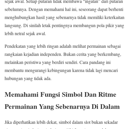
sejak awal. Setiap putaran tidak membawa “ingatan” dari putaran
sebelumnya. Dengan memahami hal ini, seseorang dapat berhenti
menghubungkan hasil yang sebenarnya tidak memiliki keterkaitan
langsung. Di sinilah letak pentingnya membangun pola pikir yang
lebih netral sejak awal.
Pendekatan yang lebih ringan adalah melihat permainan sebagai
rangkaian kejadian independen. Bukan cerita yang berkembang,
melainkan peristiwa yang berdiri sendiri. Cara pandang ini
membantu mengurangi kebingungan karena tidak lagi mencari
hubungan yang tidak ada.
Memahami Fungsi Simbol Dan Ritme
Permainan Yang Sebenarnya Di Dalam
Jika diperhatikan lebih dekat, simbol dalam slot bukan sekadar