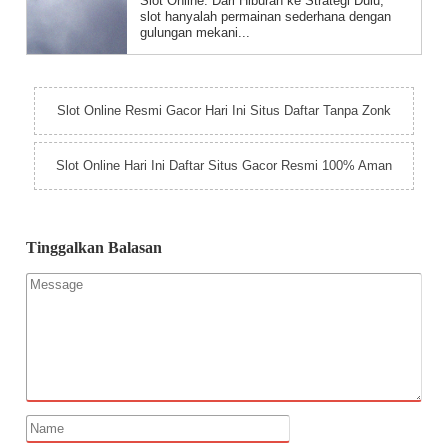
Slot Online: Dari Hiburan ke Strategi Dulu,
slot hanyalah permainan sederhana dengan
gulungan mekani...
Slot Online Resmi Gacor Hari Ini Situs Daftar Tanpa Zonk
Slot Online Hari Ini Daftar Situs Gacor Resmi 100% Aman
Tinggalkan Balasan