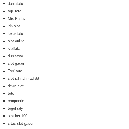
duniatoto
top1toto
Mix Parlay
idn slot
lexustoto
slot online
slotfafa
duniatoto
slot gacor
Top1toto
slot raffi ahmad 88
dewa slot
toto
pragmatic
togel sdy
slot bet 100
situs slot gacor