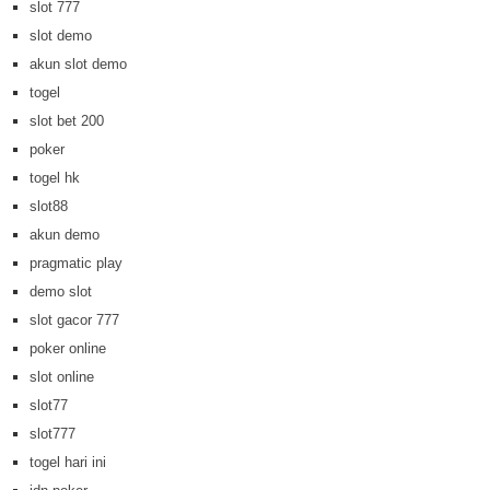
slot 777
slot demo
akun slot demo
togel
slot bet 200
poker
togel hk
slot88
akun demo
pragmatic play
demo slot
slot gacor 777
poker online
slot online
slot77
slot777
togel hari ini