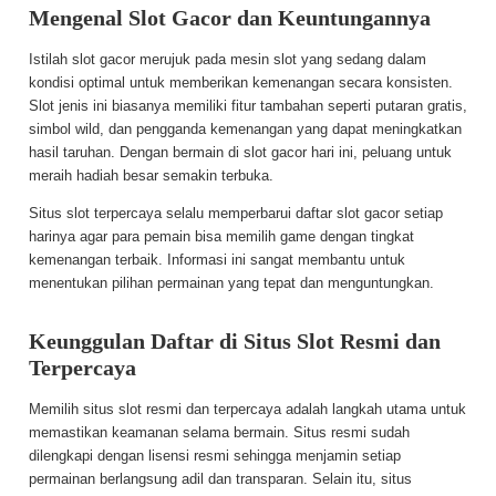
Mengenal Slot Gacor dan Keuntungannya
Istilah slot gacor merujuk pada mesin slot yang sedang dalam
kondisi optimal untuk memberikan kemenangan secara konsisten.
Slot jenis ini biasanya memiliki fitur tambahan seperti putaran gratis,
simbol wild, dan pengganda kemenangan yang dapat meningkatkan
hasil taruhan. Dengan bermain di slot gacor hari ini, peluang untuk
meraih hadiah besar semakin terbuka.
Situs slot terpercaya selalu memperbarui daftar slot gacor setiap
harinya agar para pemain bisa memilih game dengan tingkat
kemenangan terbaik. Informasi ini sangat membantu untuk
menentukan pilihan permainan yang tepat dan menguntungkan.
Keunggulan Daftar di Situs Slot Resmi dan
Terpercaya
Memilih situs slot resmi dan terpercaya adalah langkah utama untuk
memastikan keamanan selama bermain. Situs resmi sudah
dilengkapi dengan lisensi resmi sehingga menjamin setiap
permainan berlangsung adil dan transparan. Selain itu, situs