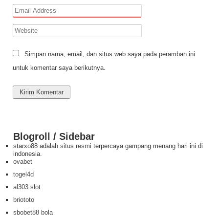
Simpan nama, email, dan situs web saya pada peramban ini
untuk komentar saya berikutnya.
Blogroll / Sidebar
starxo88 adalah
situs resmi
terpercaya gampang menang hari ini di
indonesia.
ovabet
togel4d
al303 slot
briototo
sbobet88 bola